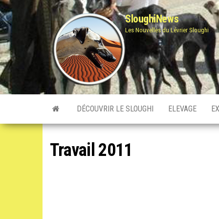
Skip
SloughiNews
to
Les Nouvelles du Lévrier Sloughi
the
content
DÉCOUVRIR LE SLOUGHI
ELEVAGE
E
Travail 2011