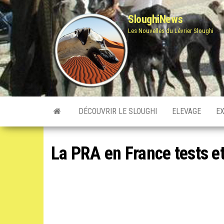
Skip
SloughiNews
to
Les Nouvelles du Lévrier Sloughi
the
content
DÉCOUVRIR LE SLOUGHI
ELEVAGE
E
La PRA en France tests 