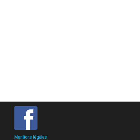
Mentions légales