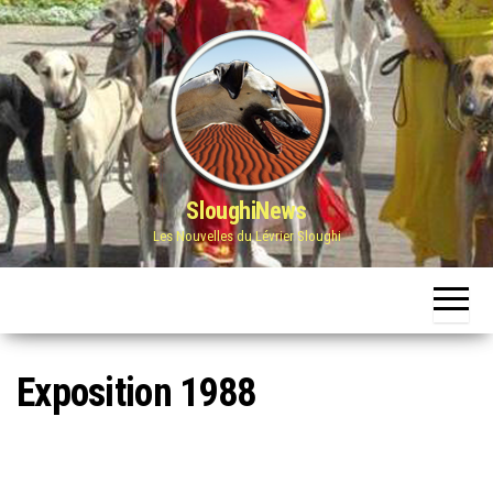
Skip
to
the
content
SloughiNews
Les Nouvelles du Lévrier Sloughi
Exposition 1988