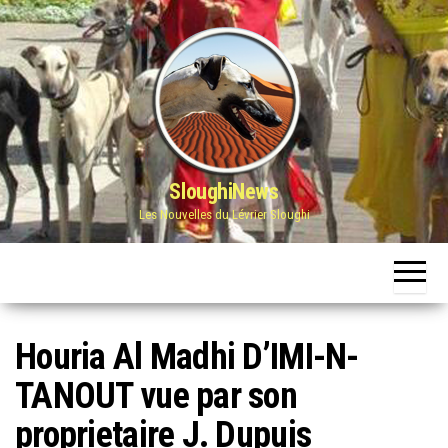
Skip
to
the
content
SloughiNews
Les Nouvelles du Lévrier Sloughi
Houria Al Madhi D’IMI-N-
TANOUT vue par son
proprietaire J. Dupuis